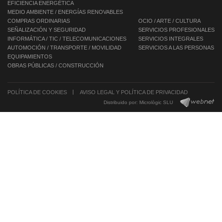
EFICIENCIA ENERGÉTICA
MEDIO AMBIENTE / ENERGÍAS RENOVABLES
COMPRAS ORDINARIAS
OCIO / ARTE / CULTURA
SEÑALIZACIÓN Y SEGURIDAD
SERVICIOS PROFESIONALES
INFORMÁTICA / TIC / TELECOMUNICACIONES
SERVICIOS INTEGRALES
AUTOMOCIÓN / TRANSPORTE / MOVILIDAD
SERVICIOS A LAS PERSONAS
EQUIPAMIENTOS
OBRAS PÚBLICAS / CONSTRUCCIÓN
POLÍTICA DE COOKIES
AVISO LEGAL Y POLÍTICA DE PRIVACIDAD
Distribuido por:
Micrològic SLU