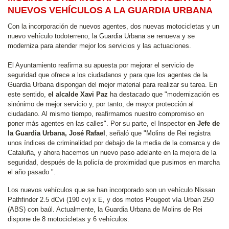
NUEVOS VEHÍCULOS A LA GUARDIA URBANA
Con la incorporación de nuevos agentes, dos nuevas motocicletas y un
nuevo vehículo todoterreno, la Guardia Urbana se renueva y se
moderniza para atender mejor los servicios y las actuaciones.
El Ayuntamiento reafirma su apuesta por mejorar el servicio de
seguridad que ofrece a los ciudadanos y para que los agentes de la
Guardia Urbana dispongan del mejor material para realizar su tarea. En
este sentido,
el alcalde Xavi Paz
ha destacado que "modernización es
sinónimo de mejor servicio y, por tanto, de mayor protección al
ciudadano. Al mismo tiempo, reafirmamos nuestro compromiso en
poner más agentes en las calles". Por su parte, el Inspector
en Jefe de
la Guardia Urbana, José Rafael
, señaló que "Molins de Rei registra
unos índices de criminalidad por debajo de la media de la comarca y de
Cataluña, y ahora hacemos un nuevo paso adelante en la mejora de la
seguridad, después de la policía de proximidad que pusimos en marcha
el año pasado ".
Los nuevos vehículos que se han incorporado son un vehículo Nissan
Pathfinder 2.5 dCvi (190 cv) x E, y dos motos Peugeot vía Urban 250
(ABS) con baúl. Actualmente, la Guardia Urbana de Molins de Rei
dispone de 8 motocicletas y 6 vehículos.