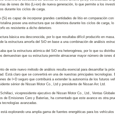
rías de iones de litio (Li-ion) de nueva generación, lo que permite a los inve
os durante los ciclos de carga.
cio (Si) es capaz de incorporar grandes cantidades de litio en comparación c
istalina posee una estructura que se deteriora durante los ciclos de carga, lo
rfo es resistente a dicho deterioro.
uctura básica era desconocida, por lo que resultaba difícil producirlo en ma
 de la estructura amorfa del SiO en base a una combinación de análisis estruc
aba que la estructura atómica del SiO era heterogénea, por lo que su distrib
os demuestran que su estructura permite almacenar mayor número de iones de l
nto de este nuevo método de análisis resulta esencial para desarrollar la próx
ad. Está claro que se convertirá en una de nuestras principales tecnologías. 
ones de I+D seguro que contribuirá a extender la autonomía de los futuros v
sidente sénior de Nissan Motor Co., Ltd y presidente de Nissan Arc Ltd.
 Schillaci, vicepresidente ejecutivo de Nissan Motor Co., Ltd., Ventas Global
os de Emisiones Cero y Baterías, ha comentado que este avance es otra pru
a tecnologías avanzadas.
 está explorando una amplia gama de fuentes energéticas para los vehículos 