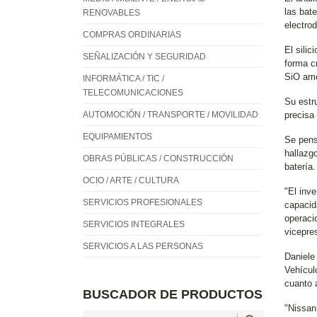
las bate
RENOVABLES
electrod
COMPRAS ORDINARIAS
El sili
SEÑALIZACIÓN Y SEGURIDAD
forma cr
SiO amo
INFORMÁTICA / TIC /
TELECOMUNICACIONES
Su estr
AUTOMOCIÓN / TRANSPORTE / MOVILIDAD
precisa
EQUIPAMIENTOS
Se pens
hallazg
OBRAS PÚBLICAS / CONSTRUCCIÓN
batería.
OCIO / ARTE / CULTURA
"El inve
SERVICIOS PROFESIONALES
capacid
operaci
SERVICIOS INTEGRALES
vicepre
SERVICIOS A LAS PERSONAS
Daniele
Vehícul
cuanto 
BUSCADOR DE PRODUCTOS
"Nissan