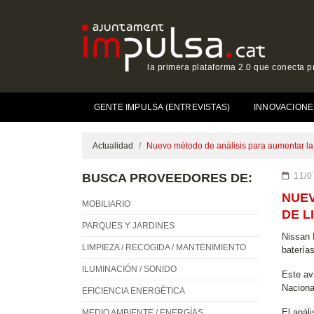
la primera plataforma 2.0 que conecta p
GENTE IMPULSA (ENTREVISTAS)
INNOVACIONE
Actualidad
Nuevo método de análisis para aumentar la c
BUSCA PROVEEDORES DE:
11/0
NUEV
MOBILIARIO
DE L
PARQUES Y JARDINES
Nissan 
LIMPIEZA / RECOGIDA / MANTENIMIENTO
baterías
ILUMINACIÓN / SONIDO
Este ava
Naciona
EFICIENCIA ENERGÉTICA
El anál
MEDIO AMBIENTE / ENERGÍAS