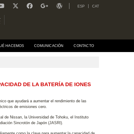
ESP
CAT
L
R
UÉ HACEMOS
COMUNICACIÓN
CONTACTO
ACIDAD DE LA BATERÍA DE IONES
mico que ayudará a aumentar el rendimiento de las
léctricos de emisiones cero.
al de Nissan, la Universidad de Tohoku, el Instituto
adiación Sincrotón de Japón (JASRI).
mpliamente como la clave para aumentar la capacidad de