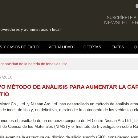
SUSCRÍBETE A
NEWSLETTE
roveedores y administración local
(CURRENT)
S Y CASOS DE ÉXITO
ACTUALIDAD
OFERTAS
ENTES
Q
apacidad de la batería de iones de litio
7/2016
O MÉTODO DE ANÁLISIS PARA AUMENTAR LA CAP
ITIO
Motor Co., Ltd. y Nissan Arc Ltd. han desarrollado un método de análisis ató
 de iones de litio y, en definitiva, a extender la autonomía de los vehículos e
nce es el resultado de un esfuerzo conjunto de I+D entre Nissan Arc Ltd., fili
l de Ciencia de los Materiales (NIMS) y el Instituto de Investigación sobre R
isis examina la estructura del dióxido de silicio amorfo (SiO), considerado a