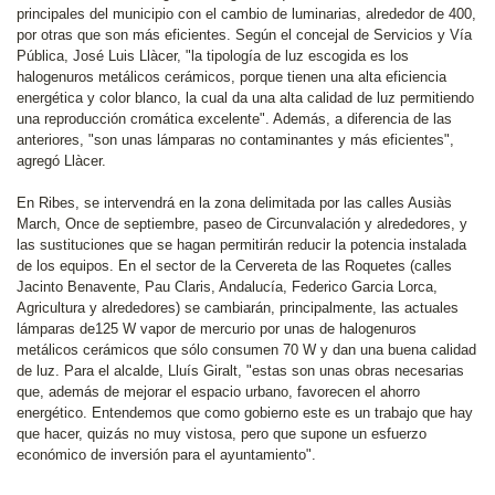
principales del municipio con el cambio de luminarias, alrededor de 400,
por otras que son más eficientes. Según el concejal de Servicios y Vía
Pública, José Luis Llàcer, "la tipología de luz escogida es los
halogenuros metálicos cerámicos, porque tienen una alta eficiencia
energética y color blanco, la cual da una alta calidad de luz permitiendo
una reproducción cromática excelente". Además, a diferencia de las
anteriores, "son unas lámparas no contaminantes y más eficientes",
agregó Llàcer.
En Ribes, se intervendrá en la zona delimitada por las calles Ausiàs
March, Once de septiembre, paseo de Circunvalación y alrededores, y
las sustituciones que se hagan permitirán reducir la potencia instalada
de los equipos. En el sector de la Cervereta de las Roquetes (calles
Jacinto Benavente, Pau Claris, Andalucía, Federico Garcia Lorca,
Agricultura y alrededores) se cambiarán, principalmente, las actuales
lámparas de125 W vapor de mercurio por unas de halogenuros
metálicos cerámicos que sólo consumen 70 W y dan una buena calidad
de luz. Para el alcalde, Lluís Giralt, "estas son unas obras necesarias
que, además de mejorar el espacio urbano, favorecen el ahorro
energético. Entendemos que como gobierno este es un trabajo que hay
que hacer, quizás no muy vistosa, pero que supone un esfuerzo
económico de inversión para el ayuntamiento".