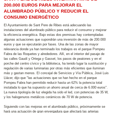
200.000 EUROS PARA MEJORAR EL
ALUMBRADO PÚBLICO Y REDUCIR EL
CONSUMO ENERGÉTICO
El Ayuntamiento de Sant Pere de Ribes está adecuando las
instalaciones del alumbrado público para reducir el consumo y mejorar
la eficiencia energética. Bajo estas dos premisas hay contempladas
algunas actuaciones que supondrán una inversión de más de 200.000
euros y que se ejecutarán por fases. Una de las zonas de mayor
relevancia donde ya han terminado los trabajos es el parque Pompeu
Fabra de las Roquetes y alrededores. Allí, en el interior del pasaje de
las calles Gaudí y Ortega y Gasset, los pasos de peatones y en el
porche del centro cívico y la biblioteca, ha tenido lugar la sustitución y
regulación de varias luminarias por otras más eficientes que iluminan
más y gastan menos. El concejal de Servicios y Vía Pública, José Luis
Llácer, dijo que "las actuaciones que se han hecho en el parque
Pompeu Fabra han permitido reducir hasta un 62% la potencia total
instalada lo que ha supuesto un ahorro anual de cerca de 6.000 euros".
La nueva tipología de luz elegida ha sido el led, con potencias de 35 W,
y los halogenuros metálicos cerámicos de 70 W de potencia.
Siguiendo con las mejoras en el alumbrado público, próximamente se
hará una actuación de gran envergadura que afectará las arterias