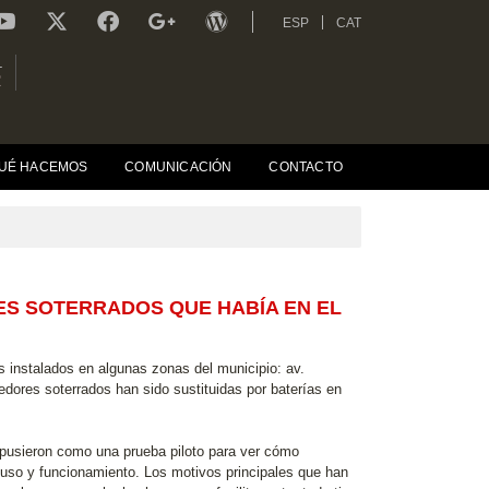
ESP
CAT
L
R
UÉ HACEMOS
COMUNICACIÓN
CONTACTO
ES SOTERRADOS QUE HABÍA EN EL
 instalados en algunas zonas del municipio: av.
dores soterrados han sido sustituidas por baterías en
 pusieron como una prueba piloto para ver cómo
u uso y funcionamiento. Los motivos principales que han