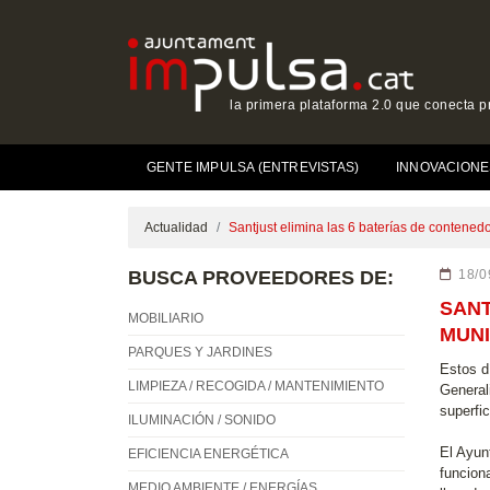
la primera plataforma 2.0 que conecta p
GENTE IMPULSA (ENTREVISTAS)
INNOVACIONE
Actualidad
Santjust elimina las 6 baterías de contened
BUSCA PROVEEDORES DE:
18/0
SANT
MOBILIARIO
MUNI
PARQUES Y JARDINES
Estos d
LIMPIEZA / RECOGIDA / MANTENIMIENTO
General
superfi
ILUMINACIÓN / SONIDO
El Ayun
EFICIENCIA ENERGÉTICA
funcion
MEDIO AMBIENTE / ENERGÍAS