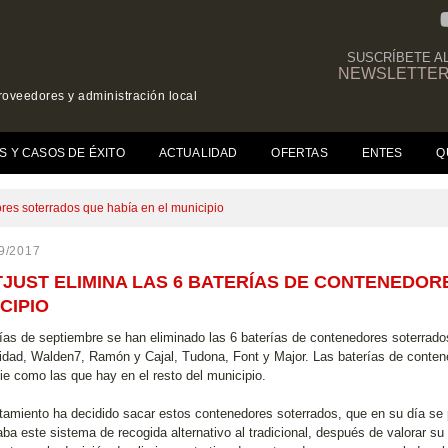
SUSCRÍBETE A
NEWSLETTE
roveedores y administración local
(CURRENT)
S Y CASOS DE ÉXITO
ACTUALIDAD
OFERTAS
ENTES
Q
ores soterrados que había en el municipio
9/2017
JUST ELIMINA LAS 6 BATERÍAS DE CONTENEDOR
CIPIO
ías de septiembre se han eliminado las 6 baterías de contenedores soterrados
idad, Walden7, Ramón y Cajal, Tudona, Font y Major. Las baterías de contene
cie como las que hay en el resto del municipio.
tamiento ha decidido sacar estos contenedores soterrados, que en su día se
aba este sistema de recogida alternativo al tradicional, después de valorar s