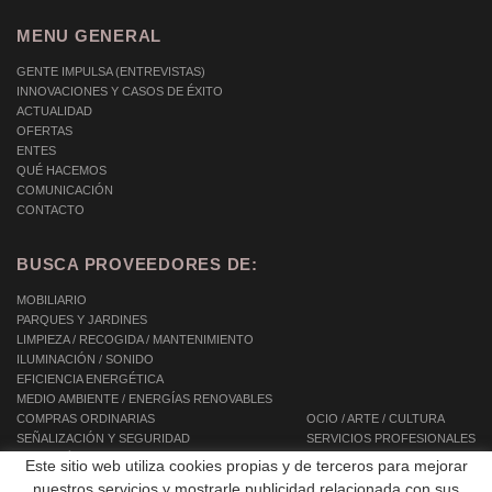
MENU GENERAL
GENTE IMPULSA (ENTREVISTAS)
INNOVACIONES Y CASOS DE ÉXITO
ACTUALIDAD
OFERTAS
ENTES
QUÉ HACEMOS
COMUNICACIÓN
CONTACTO
BUSCA PROVEEDORES DE:
MOBILIARIO
PARQUES Y JARDINES
LIMPIEZA / RECOGIDA / MANTENIMIENTO
ILUMINACIÓN / SONIDO
EFICIENCIA ENERGÉTICA
MEDIO AMBIENTE / ENERGÍAS RENOVABLES
COMPRAS ORDINARIAS
OCIO / ARTE / CULTURA
SEÑALIZACIÓN Y SEGURIDAD
SERVICIOS PROFESIONALES
INFORMÁTICA / TIC / TELECOMUNICACIONES
SERVICIOS INTEGRALES
Este sitio web utiliza cookies propias y de terceros para mejorar
AUTOMOCIÓN / TRANSPORTE / MOVILIDAD
SERVICIOS A LAS PERSONAS
nuestros servicios y mostrarle publicidad relacionada con sus