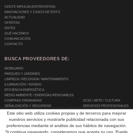
GENTE IMPULSA (ENTREVISTAS)
INNOVACIONES Y CASOS DE ÉXITO
ACTUALIDAD
OFERTAS
ENTES
QUÉ HACEMOS
COMUNICACIÓN
CONTACTO
BUSCA PROVEEDORES DE:
MOBILIARIO
PARQUES Y JARDINES
LIMPIEZA / RECOGIDA / MANTENIMIENTO
ILUMINACIÓN / SONIDO
EFICIENCIA ENERGÉTICA
MEDIO AMBIENTE / ENERGÍAS RENOVABLES
COMPRAS ORDINARIAS
OCIO / ARTE / CULTURA
SEÑALIZACIÓN Y SEGURIDAD
SERVICIOS PROFESIONALES
INFORMÁTICA / TIC / TELECOMUNICACIONES
SERVICIOS INTEGRALES
Este sitio web utiliza cookies propias y de terceros para mejorar
AUTOMOCIÓN / TRANSPORTE / MOVILIDAD
SERVICIOS A LAS PERSONAS
nuestros servicios y mostrarle publicidad relacionada con sus
EQUIPAMIENTOS
preferencias mediante el análisis de sus hábitos de navegación.
OBRAS PÚBLICAS / CONSTRUCCIÓN
Si continua navegando, consideramos que acepta su uso. Puede