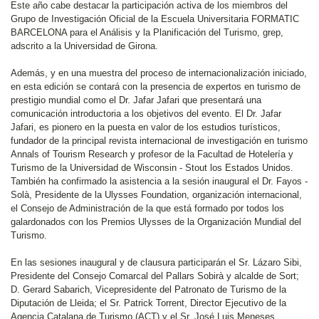
Este año cabe destacar la participación activa de los miembros del
Grupo de Investigación Oficial de la Escuela Universitaria FORMATIC
BARCELONA para el Análisis y la Planificación del Turismo, grep,
adscrito a la Universidad de Girona.
Además, y en una muestra del proceso de internacionalización iniciado,
en esta edición se contará con la presencia de expertos en turismo de
prestigio mundial como el Dr. Jafar Jafari que presentará una
comunicación introductoria a los objetivos del evento. El Dr. Jafar
Jafari, es pionero en la puesta en valor de los estudios turísticos,
fundador de la principal revista internacional de investigación en turismo
Annals of Tourism Research y profesor de la Facultad de Hotelería y
Turismo de la Universidad de Wisconsin - Stout los Estados Unidos.
También ha confirmado la asistencia a la sesión inaugural el Dr. Fayos -
Solà, Presidente de la Ulysses Foundation, organización internacional,
el Consejo de Administración de la que está formado por todos los
galardonados con los Premios Ulysses de la Organización Mundial del
Turismo.
En las sesiones inaugural y de clausura participarán el Sr. Lázaro Sibi,
Presidente del Consejo Comarcal del Pallars Sobirà y alcalde de Sort;
D. Gerard Sabarich, Vicepresidente del Patronato de Turismo de la
Diputación de Lleida; el Sr. Patrick Torrent, Director Ejecutivo de la
Agencia Catalana de Turismo (ACT) y el Sr. José Luis Meneses,