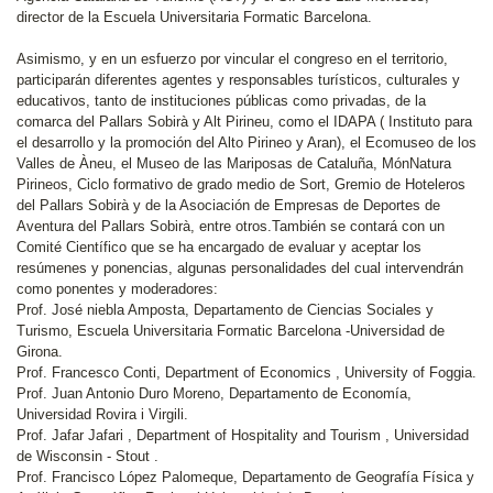
director de la Escuela Universitaria Formatic Barcelona.
Asimismo, y en un esfuerzo por vincular el congreso en el territorio,
participarán diferentes agentes y responsables turísticos, culturales y
educativos, tanto de instituciones públicas como privadas, de la
comarca del Pallars Sobirà y Alt Pirineu, como el IDAPA ( Instituto para
el desarrollo y la promoción del Alto Pirineo y Aran), el Ecomuseo de los
Valles de Àneu, el Museo de las Mariposas de Cataluña, MónNatura
Pirineos, Ciclo formativo de grado medio de Sort, Gremio de Hoteleros
del Pallars Sobirà y de la Asociación de Empresas de Deportes de
Aventura del Pallars Sobirà, entre otros.También se contará con un
Comité Científico que se ha encargado de evaluar y aceptar los
resúmenes y ponencias, algunas personalidades del cual intervendrán
como ponentes y moderadores:
Prof. José niebla Amposta, Departamento de Ciencias Sociales y
Turismo, Escuela Universitaria Formatic Barcelona -Universidad de
Girona.
Prof. Francesco Conti, Department of Economics , University of Foggia.
Prof. Juan Antonio Duro Moreno, Departamento de Economía,
Universidad Rovira i Virgili.
Prof. Jafar Jafari , Department of Hospitality and Tourism , Universidad
de Wisconsin - Stout .
Prof. Francisco López Palomeque, Departamento de Geografía Física y