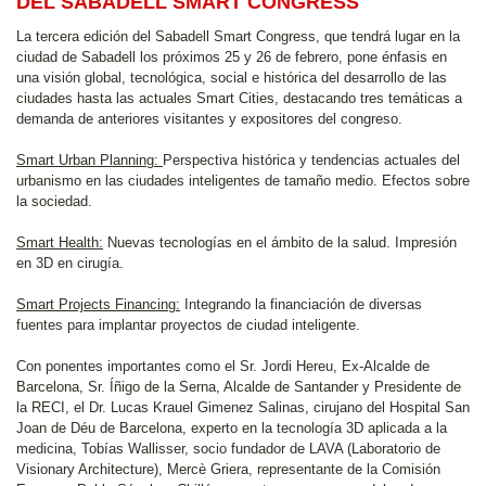
DEL SABADELL SMART CONGRESS
La tercera edición del Sabadell Smart Congress, que tendrá lugar en la
ciudad de Sabadell los próximos 25 y 26 de febrero, pone énfasis en
una visión global, tecnológica, social e histórica del desarrollo de las
ciudades hasta las actuales Smart Cities, destacando tres temáticas a
demanda de anteriores visitantes y expositores del congreso.
Smart Urban Planning:
Perspectiva histórica y tendencias actuales del
urbanismo en las ciudades inteligentes de tamaño medio. Efectos sobre
la sociedad.
Smart Health:
Nuevas tecnologías en el ámbito de la salud. Impresión
en 3D en cirugía.
Smart Projects Financing:
Integrando la financiación de diversas
fuentes para implantar proyectos de ciudad inteligente.
Con ponentes importantes como el Sr. Jordi Hereu, Ex-Alcalde de
Barcelona, Sr. Íñigo de la Serna, Alcalde de Santander y Presidente de
la RECI, el Dr. Lucas Krauel Gimenez Salinas, cirujano del Hospital San
Joan de Déu de Barcelona, experto en la tecnología 3D aplicada a la
medicina, Tobías Wallisser, socio fundador de LAVA (Laboratorio de
Visionary Architecture), Mercè Griera, representante de la Comisión