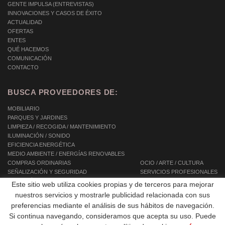
GENTE IMPULSA (ENTREVISTAS)
INNOVACIONES Y CASOS DE ÉXITO
ACTUALIDAD
OFERTAS
ENTES
QUÉ HACEMOS
COMUNICACIÓN
CONTACTO
BUSCA PROVEEDORES DE:
MOBILIARIO
PARQUES Y JARDINES
LIMPIEZA / RECOGIDA / MANTENIMIENTO
ILUMINACIÓN / SONIDO
EFICIENCIA ENERGÉTICA
MEDIO AMBIENTE / ENERGÍAS RENOVABLES
COMPRAS ORDINARIAS
OCIO / ARTE / CULTURA
SEÑALIZACIÓN Y SEGURIDAD
SERVICIOS PROFESIONALES
INFORMÁTICA / TIC / TELECOMUNICACIONES
SERVICIOS INTEGRALES
Este sitio web utiliza cookies propias y de terceros para mejorar
AUTOMOCIÓN / TRANSPORTE / MOVILIDAD
SERVICIOS A LAS PERSONAS
nuestros servicios y mostrarle publicidad relacionada con sus
EQUIPAMIENTOS
preferencias mediante el análisis de sus hábitos de navegación.
OBRAS PÚBLICAS / CONSTRUCCIÓN
Si continua navegando, consideramos que acepta su uso. Puede