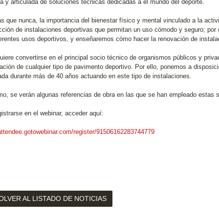
a y articulada de soluciones técnicas dedicadas a el mundo del deporte.
s que nunca, la importancia del bienestar físico y mental vinculado a la activ
cción de instalaciones deportivas que permitan un uso cómodo y seguro; por 
ferentes usos deportivos, y enseñaremos cómo hacer la renovación de instal
uiere convertirse en el principal socio técnico de organismos públicos y priva
lación de cualquier tipo de pavimento deportivo. Por ello, ponemos a disposici
da durante más de 40 años actuando en este tipo de instalaciones.
imo, se verán algunas referencias de obra en las que se han empleado estas 
istrarse en el webinar, acceder aquí:
/attendee.gotowebinar.com/register/91506162283744779
OLVER AL LISTADO DE NOTICIAS