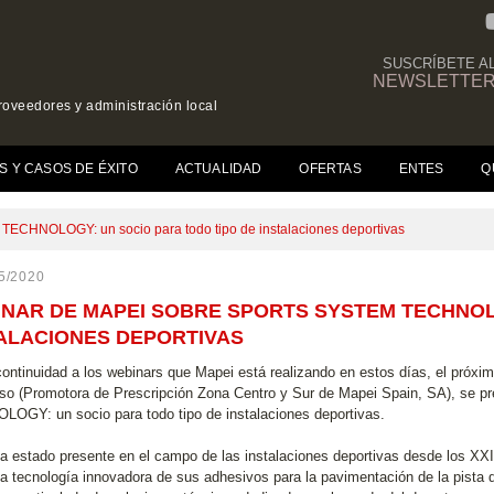
SUSCRÍBETE A
NEWSLETTE
roveedores y administración local
(CURRENT)
S Y CASOS DE ÉXITO
ACTUALIDAD
OFERTAS
ENTES
Q
CHNOLOGY: un socio para todo tipo de instalaciones deportivas
5/2020
NAR DE MAPEI SOBRE SPORTS SYSTEM TECHNOL
ALACIONES DEPORTIVAS
ontinuidad a los webinars que Mapei está realizando en estos días, el próxi
eso (Promotora de Prescripción Zona Centro y Sur de Mapei Spain, SA), s
OGY: un socio para todo tipo de instalaciones deportivas.
a estado presente en el campo de las instalaciones deportivas desde los XX
la tecnología innovadora de sus adhesivos para la pavimentación de la pista