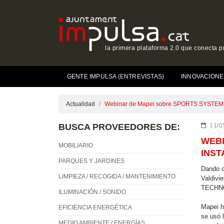
la primera plataforma 2.0 que conecta p
GENTE IMPULSA (ENTREVISTAS)
INNOVACIONE
Actualidad
Webinar de Mapei sobre SPORTS SYSTEM TE
BUSCA PROVEEDORES DE:
11/0
WEBI
MOBILIARIO
INST
PARQUES Y JARDINES
Dando c
LIMPIEZA / RECOGIDA / MANTENIMIENTO
Valdivi
TECHNOL
ILUMINACIÓN / SONIDO
Mapei h
EFICIENCIA ENERGÉTICA
se usó 
MEDIO AMBIENTE / ENERGÍAS