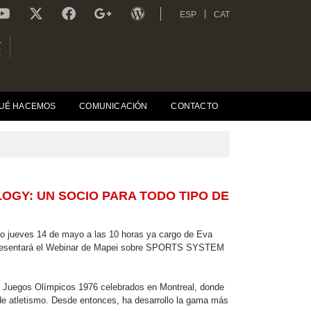
ESP
CAT
L
R
UÉ HACEMOS
COMUNICACIÓN
CONTACTO
OGY: UN SOCIO PARA TODO TIPO DE
mo jueves 14 de mayo a las 10 horas ya cargo de Eva
e presentará el Webinar de Mapei sobre SPORTS SYSTEM
I Juegos Olímpicos 1976 celebrados en Montreal, donde
 de atletismo. Desde entonces, ha desarrollo la gama más