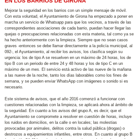
EN LOS BARRIOS DE GIRONA
Mejorar la seguridad en los barrios con un simple mensaje de móvil.
Con esta voluntad, el Ayuntamiento de Girona ha empezado a poner en
marcha un servicio de Whatsapp para que los vecinos, a través de las
correspondientes asociaciones de cada barrio, puedan hacer llegar las
quejas o preocupaciones relacionadas con esta materia, tal como ya se
ha hecho anteriormente con la limpieza. Siempre que no sean casos
graves -entonces se debe llamar directamente a la policía municipal, al
092-, el Ayuntamiento, al recibir los avisos, los clasifica según su
urgencia: los de tipo A se resuelven en un máximo de 24 horas, los de
tipo B con un periodo de entre 24 y 48 horas y los de tipo C en un
máximo de un mes. El servicio está activo de las nueve de la mañana
a las nueve de la noche, tanto los días laborables como los fines de
semana, y se pueden enviar WhatsApp con imágenes o sonido si es
necesario.
Este sistema de avisos, que el año 2016 comenzó a funcionar con
cuestiones relacionadas con la limpieza, se aplicará ahora al ámbito de
la seguridad. En cuanto a los avisos del grupo A, es decir, que el
Ayuntamiento se compromete a resolver en cuestión de horas, incluye
los ruidos en domicilios, en la calle o en locales; las molestias
provocadas por animales, delitos contra la salud pública (drogas) o
destrozos a equipamientos infantiles, entre otros. En cuanto al grupo B